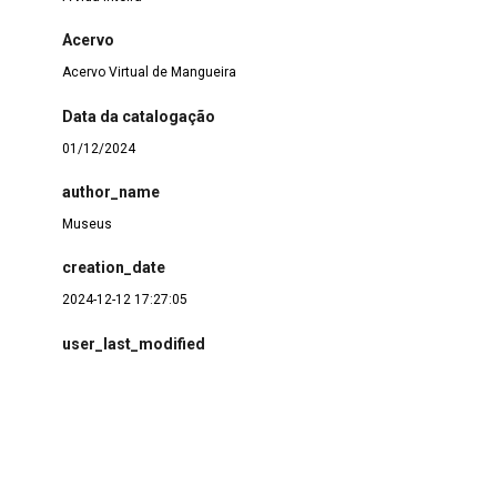
Acervo
Acervo Virtual de Mangueira
Data da catalogação
01/12/2024
author_name
Museus
creation_date
2024-12-12 17:27:05
user_last_modified
Renato
modification_date
2025-01-29 10:04:34
public_url