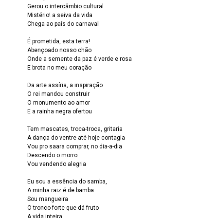
Gerou o intercâmbio cultural
Mistério! a seiva da vida
Chega ao país do carnaval
É prometida, esta terra!
Abençoado nosso chão
Onde a semente da paz é verde e rosa
E brota no meu coração
Da arte assíria, a inspiração
O rei mandou construir
O monumento ao amor
E a rainha negra ofertou
Tem mascates, troca-troca, gritaria
A dança do ventre até hoje contagia
Vou pro saara comprar, no dia-a-dia
Descendo o morro
Vou vendendo alegria
Eu sou a essência do samba,
A minha raiz é de bamba
Sou mangueira
O tronco forte que dá fruto
A vida inteira