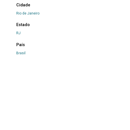
Cidade
Rio de Janeiro
Estado
RJ
País
Brasil
Técnica
Audiovisual
Autoria
Canal Carlos1Alberto2
Número
370
formato/mídia/documento