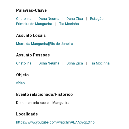
Palavras-Chave
Cristolina
|
Dona Neuma
|
Dona Zica
|
Estação
Primeira de Mangueira
|
Tia Mocinha
Assunto Locais
Morro da Mangueira||Rio de Janeiro
Assunto Pessoas
Cristolina
|
Dona Neuma
|
Dona Zica
|
Tia Mocinha
Objeto
vídeo
Evento relacionado/Histórico
Documentário sobre a Mangueira
Localidade
https://www.youtube.com/watch?v=EAApyopZtho