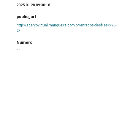
2025-01-28 09:30:18
public_url
http://acervovirtual.mangueira.com.br/enredos-desfiles/990-
2/
Número
81
formato/mídia/documento
.jpg
coleção
Desfiles
Autoria
Acervo Virtual de Mangueira
Técnica
Fotografia