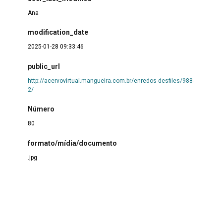
Ana
modification_date
2025-01-28 09:33:46
public_url
http://acervovirtual.mangueira.com.br/enredos-desfiles/988-
2/
Número
80
formato/mídia/documento
.jpg
coleção
Desfiles
Autoria