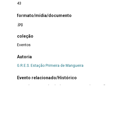
43
formato/mídia/documento
.jpg
coleção
Eventos
Autoria
G.R.E.S. Estação Primeira de Mangueira
Evento relacionado/Histórico
Festa de 65 anos da Ala de Compositores da Estação
Primeira de Mangueira
Título
Festa de 65 anos da Ala de Compositores da Estação
Primeira de Mangueira
Descrição