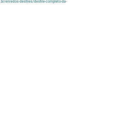
.br/enredos-desfiles/desfile-completo-da-