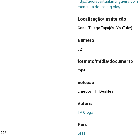
http://acervovirtual.mangueira.com
manguira-de-1999-globo/
Localização/Instituição
Canal Thiago Tapajós (YouTube)
Número
321
formato/mídia/documento
mp4
coleção
Enredos
|
Desfiles
Autoria
TV Glogo
País
1999
Brasil