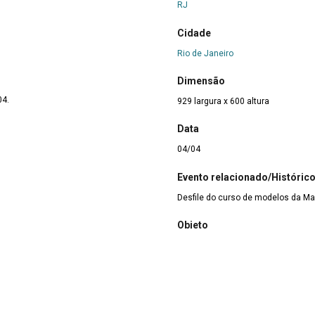
RJ
Cidade
Rio de Janeiro
Dimensão
04.
929 largura x 600 altura
Data
04/04
Evento relacionado/Históric
Desfile do curso de modelos da M
Objeto
imagem