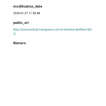
modification_date
2025-01-27 11:58:48
public_url
http://acervovirtual.mangueira.com.br/enredos-desfiles/981-
2/
Número
76
formato/mídia/documento
.jpg
coleção
Desfiles
Autoria
Acervo Virtual de Mangueira