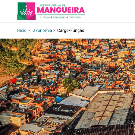
Início
>
Taxonomia
>
Cargo/Função