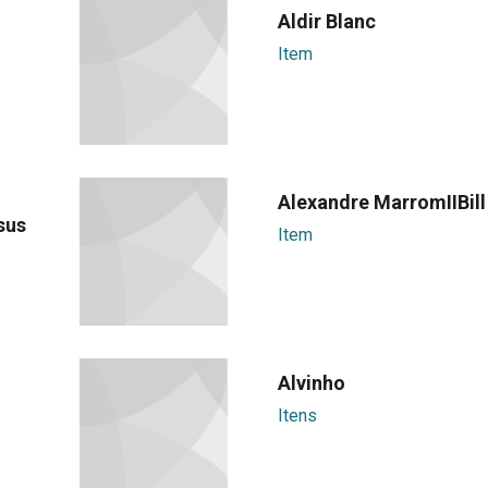
Aldir Blanc
Item
Alexandre MarromIIBill
sus
Item
Alvinho
n
Itens