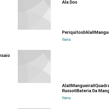
Ala Dos
PeriquitosIIAlaIIMangu
Itens
nsaio
AlaIIMangueiraIIQuadra
RussoIIBateria Da Man
Itens