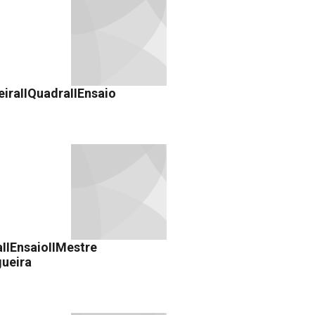
eiraIIQuadraIIEnsaio
IIEnsaioIIMestre
gueira