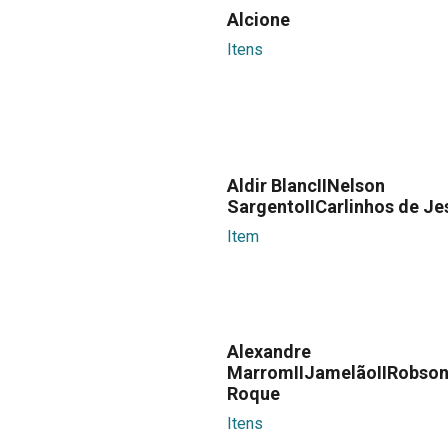
Alcione
Itens
Aldir BlancIINelson
SargentoIICarlinhos de Je
Item
Alexandre
MarromIIJamelãoIIRobso
Roque
Itens