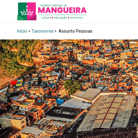
Início
>
Taxonomia
>
Assunto Pessoas