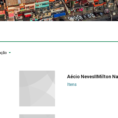
ação
Aécio NevesIIMilton N
Itens