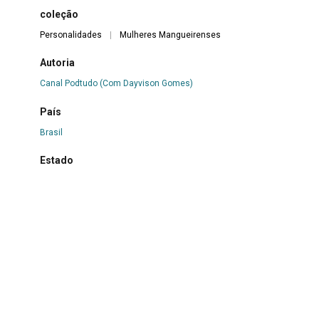
coleção
Personalidades
|
Mulheres Mangueirenses
Autoria
Canal Podtudo (Com Dayvison Gomes)
País
Brasil
Estado
RJ
Cidade
Rio de Janeiro
Localidade
https://www.youtube.com/watch?v=wxFTEQvXzZI
Evento relacionado/Histórico