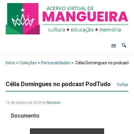
Início
>
Coleções
>
Personalidades
>
Célia Domingues no podcast P
Célia Domingues no podcast PodTudo
Voltar
16 de janeiro de 2025
by
Museus
Documento