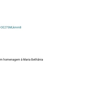
?v=OE275MLkmm8
o
 em homenagem à Maria Bethânia