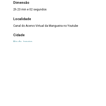
Dimensão
2h 23 min e 02 segundos
Localidade
Canal do Acervo Virtual da Mangueira no Youtube
Cidade
Rio de Janeiro
Estado
RJ
País
Brasil
Técnica
Audiovisual
Dados históricos/Contextualização