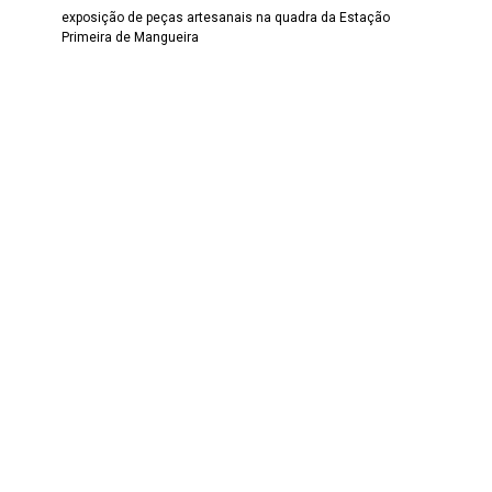
exposição de peças artesanais na quadra da Estação
Primeira de Mangueira
Data
07/2004
Dimensão
902 largura x 600 altura
Cidade
Rio de Janeiro
Estado
RJ
País
Brasil
Técnica
Fotografia