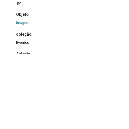
.jpg
Objeto
imagem
coleção
Eventos
Autoria
G.R.E.S. Estação Primeira de Mangueira
Evento relacionado/Histórico
Formatura dos cursos profissionalizantes do Centro Cultural
Mangueira BR em 2004
Título
Formatura dos cursos profissionalizantes do Centro Cultural
Mangueira BR (2004)
Descrição