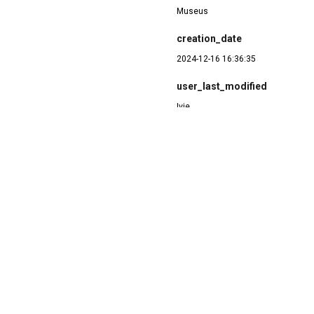
Museus
creation_date
2024-12-16 16:36:35
user_last_modified
Ivie
tro Cultural Mangueira BR em 2004
modification_date
2025-01-28 10:59:30
ro Cultural Mangueira BR (2004)
public_url
http://acervovirtual.mangueira.co