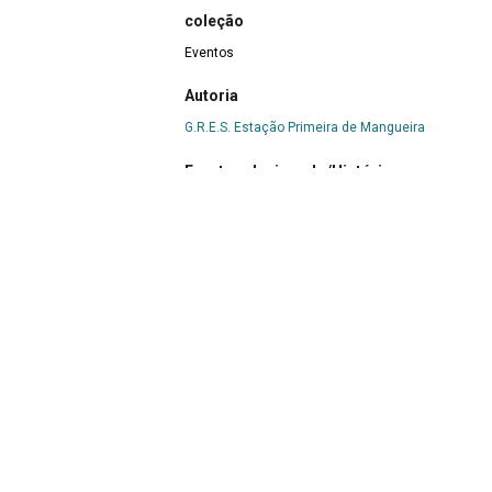
coleção
Eventos
Autoria
G.R.E.S. Estação Primeira de Mangueira
Evento relacionado/Histórico
Formatura dos cursos profissionalizantes do Cen
Título
Formatura dos cursos profissionalizantes do Cent