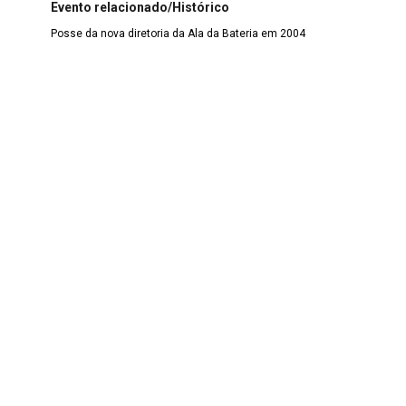
Evento relacionado/Histórico
Posse da nova diretoria da Ala da Bateria em 2004
Título
Posse da nova diretoria da Ala da Bateria (2004)
Descrição
Robson Roque Alexandre Marrom e ritmistas mirins na
posse do presidente da ala da bateria
Data
27/06/2004
Dimensão
920 largura x 600 altura
Cidade
Rio de Janeiro
Estado