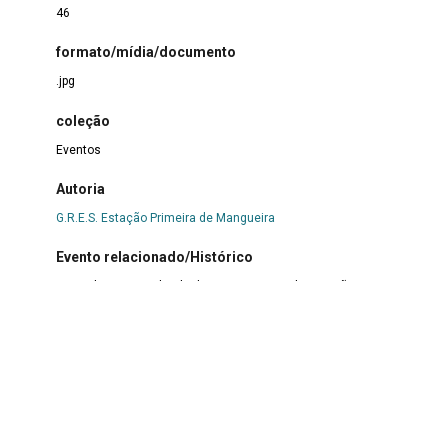
46
formato/mídia/documento
.jpg
coleção
Eventos
Autoria
G.R.E.S. Estação Primeira de Mangueira
Evento relacionado/Histórico
Festa de 65 anos da Ala de Compositores da Estação
Primeira de Mangueira
Título
Festa de 65 anos da Ala de Compositores da Estação
Primeira de Mangueira
Descrição