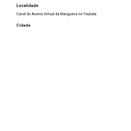
Localidade
Canal do Acervo Virtual da Mangueira no Youtube
Cidade
Rio de Janeiro
Estado
RJ
País
Brasil
Técnica
Audiovisual
Dados históricos/Contextualização
2º Encontro de Harmonia realizado em 17/11/1996 na
Quadra do Balança (Praça Onze)
Assunto Locais