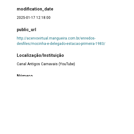
modification_date
2025-01-17 12:18:00
public_url
http://acervovirtual.mangueira.com.br/enredos-
desfiles/mocinha-e-delegado-estacao-primeira-1983/
Localização/Instituição
Canal Antigos Carnavais (YouTube)
Número
163
formato/mídia/documento
mp4
coleção
Enredos
|
Desfiles