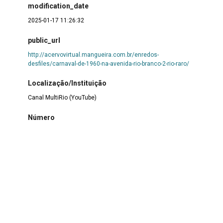
modification_date
2025-01-17 11:26:32
public_url
http://acervovirtual.mangueira.com.br/enredos-
desfiles/carnaval-de-1960-na-avenida-rio-branco-2-rio-raro/
Localização/Instituição
Canal MultiRio (YouTube)
Número
5
formato/mídia/documento
mp4
coleção
Enredos
|
Desfiles
Autoria