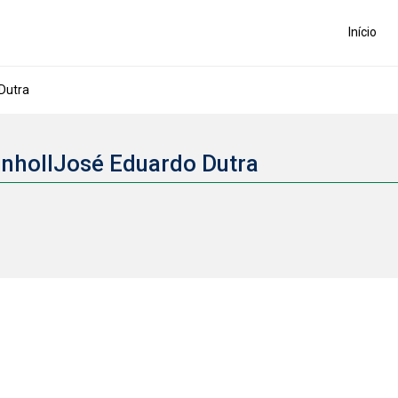
Início
Dutra
inhoIIJosé Eduardo Dutra