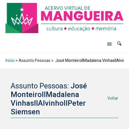
Início
> Assunto Pessoas >
José MonteiroIIMadalena VinhasIIAlvinh
Assunto Pessoas:
José
MonteiroIIMadalena
Voltar
VinhasIIAlvinhoIIPeter
Siemsen