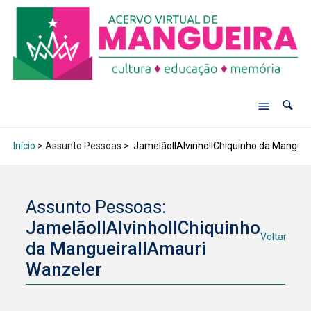
Início
> Assunto Pessoas >
JamelãoIIAlvinhoIIChiquinho da Manguei
Assunto Pessoas:
JamelãoIIAlvinhoIIChiquinho
Voltar
da MangueiraIIAmauri
Wanzeler