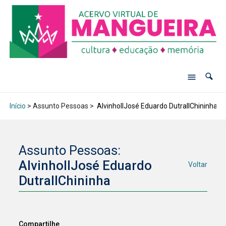
Início
> Assunto Pessoas >
AlvinhoIIJosé Eduardo DutraIIChininha
Assunto Pessoas:
AlvinhoIIJosé Eduardo
Voltar
DutraIIChininha
Compartilhe