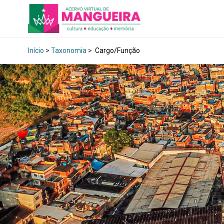
Início
>
Taxonomia
>
Cargo/Função