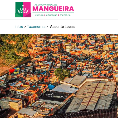
Início
>
Taxonomia
>
Assunto Locais