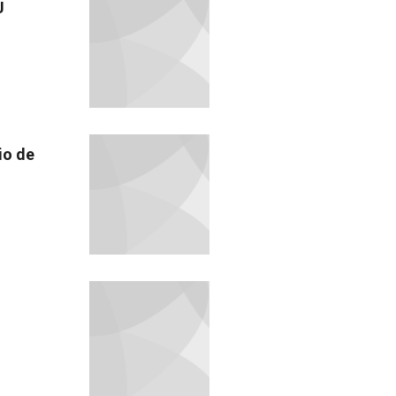
J
io de